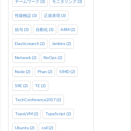
チームワーク
(
3
)
モニタリング
(
3
)
性能検証
(
3
)
正規表現
(
3
)
給与
(
3
)
自動化
(
3
)
ARM
(
2
)
Elasticsearch
(
2
)
Jenkins
(
2
)
Network
(
2
)
NoOps
(
2
)
Node
(
2
)
Phan
(
2
)
SIMD
(
2
)
SRE
(
2
)
TE
(
2
)
TechConference2017
(
2
)
TopoLVM
(
2
)
TypeScript
(
2
)
Ubuntu
(
2
)
coil
(
2
)