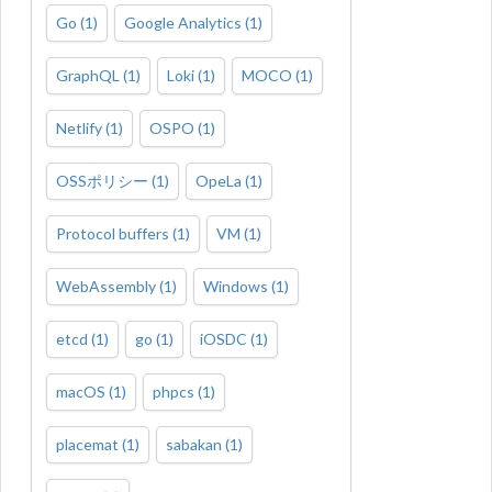
Go
(
1
)
Google Analytics
(
1
)
GraphQL
(
1
)
Loki
(
1
)
MOCO
(
1
)
Netlify
(
1
)
OSPO
(
1
)
OSSポリシー
(
1
)
OpeLa
(
1
)
Protocol buffers
(
1
)
VM
(
1
)
WebAssembly
(
1
)
Windows
(
1
)
etcd
(
1
)
go
(
1
)
iOSDC
(
1
)
macOS
(
1
)
phpcs
(
1
)
placemat
(
1
)
sabakan
(
1
)