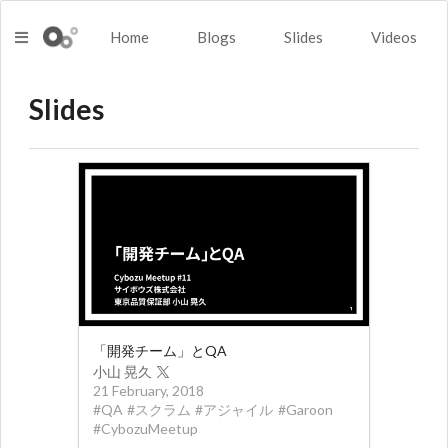
Home
Blogs
Slides
Videos
Slides
「開発チーム」とQA
小山 晃久
21 February, 2018
#
QA
#
スクラム
#
アジャイル
#
Garoon
#
CybozuMeetup