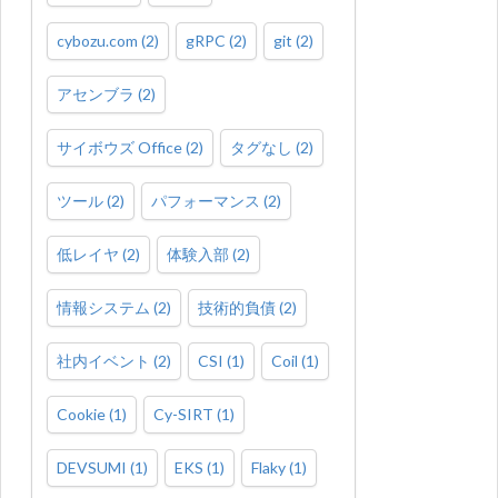
cybozu.com
(
2
)
gRPC
(
2
)
git
(
2
)
アセンブラ
(
2
)
サイボウズ Office
(
2
)
タグなし
(
2
)
ツール
(
2
)
パフォーマンス
(
2
)
低レイヤ
(
2
)
体験入部
(
2
)
情報システム
(
2
)
技術的負債
(
2
)
社内イベント
(
2
)
CSI
(
1
)
Coil
(
1
)
Cookie
(
1
)
Cy-SIRT
(
1
)
DEVSUMI
(
1
)
EKS
(
1
)
Flaky
(
1
)