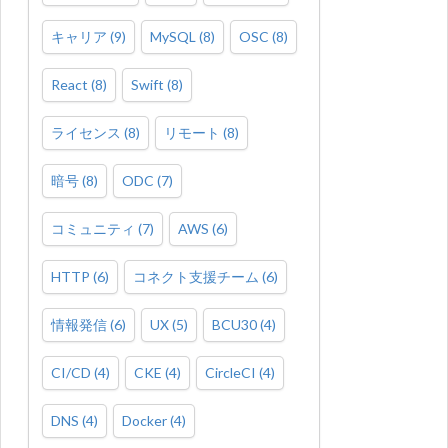
キャリア
(
9
)
MySQL
(
8
)
OSC
(
8
)
React
(
8
)
Swift
(
8
)
ライセンス
(
8
)
リモート
(
8
)
暗号
(
8
)
ODC
(
7
)
コミュニティ
(
7
)
AWS
(
6
)
HTTP
(
6
)
コネクト支援チーム
(
6
)
情報発信
(
6
)
UX
(
5
)
BCU30
(
4
)
CI/CD
(
4
)
CKE
(
4
)
CircleCI
(
4
)
DNS
(
4
)
Docker
(
4
)