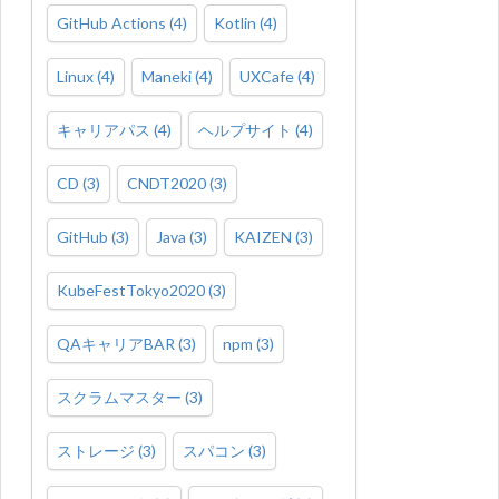
GitHub Actions
(
4
)
Kotlin
(
4
)
Linux
(
4
)
Maneki
(
4
)
UXCafe
(
4
)
キャリアパス
(
4
)
ヘルプサイト
(
4
)
CD
(
3
)
CNDT2020
(
3
)
GitHub
(
3
)
Java
(
3
)
KAIZEN
(
3
)
KubeFestTokyo2020
(
3
)
QAキャリアBAR
(
3
)
npm
(
3
)
スクラムマスター
(
3
)
ストレージ
(
3
)
スパコン
(
3
)