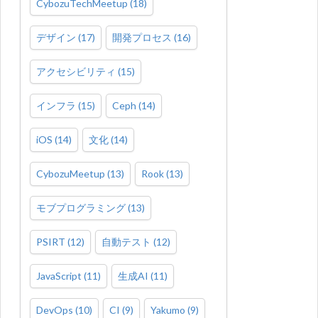
CybozuTechMeetup
(
18
)
デザイン
(
17
)
開発プロセス
(
16
)
アクセシビリティ
(
15
)
インフラ
(
15
)
Ceph
(
14
)
iOS
(
14
)
文化
(
14
)
CybozuMeetup
(
13
)
Rook
(
13
)
モブプログラミング
(
13
)
PSIRT
(
12
)
自動テスト
(
12
)
JavaScript
(
11
)
生成AI
(
11
)
DevOps
(
10
)
CI
(
9
)
Yakumo
(
9
)