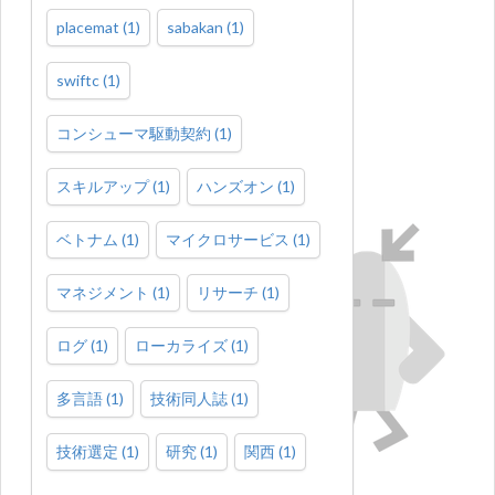
placemat
(
1
)
sabakan
(
1
)
swiftc
(
1
)
コンシューマ駆動契約
(
1
)
スキルアップ
(
1
)
ハンズオン
(
1
)
ベトナム
(
1
)
マイクロサービス
(
1
)
マネジメント
(
1
)
リサーチ
(
1
)
ログ
(
1
)
ローカライズ
(
1
)
多言語
(
1
)
技術同人誌
(
1
)
技術選定
(
1
)
研究
(
1
)
関西
(
1
)