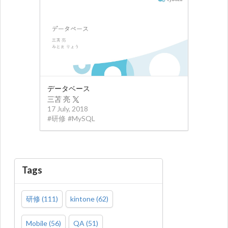
データベース
三苫 亮
17 July, 2018
#
研修
#
MySQL
Tags
研修
(
111
)
kintone
(
62
)
Mobile
(
56
)
QA
(
51
)