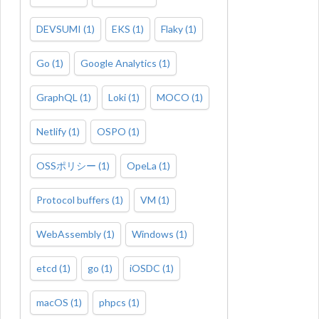
DEVSUMI
(
1
)
EKS
(
1
)
Flaky
(
1
)
Go
(
1
)
Google Analytics
(
1
)
GraphQL
(
1
)
Loki
(
1
)
MOCO
(
1
)
Netlify
(
1
)
OSPO
(
1
)
OSSポリシー
(
1
)
OpeLa
(
1
)
Protocol buffers
(
1
)
VM
(
1
)
WebAssembly
(
1
)
Windows
(
1
)
etcd
(
1
)
go
(
1
)
iOSDC
(
1
)
macOS
(
1
)
phpcs
(
1
)