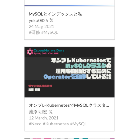
MySQLとインデックスと私
yoku0825
24 May, 2021
#
研修
#
MySQL
オンプレKubernetesでMySQLクラスタの運用を自動化するためにOperatorを自作している話
池添 明宏
12 March, 2021
#
Neco
#
Kubernetes
#
MySQL