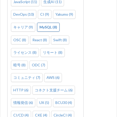
JavaScript
(
11
)
生成AI
(
11
)
DevOps
(
10
)
CI
(
9
)
Yakumo
(
9
)
キャリア
(
9
)
MySQL
(
8
)
OSC
(
8
)
React
(
8
)
Swift
(
8
)
ライセンス
(
8
)
リモート
(
8
)
暗号
(
8
)
ODC
(
7
)
コミュニティ
(
7
)
AWS
(
6
)
HTTP
(
6
)
コネクト支援チーム
(
6
)
情報発信
(
6
)
UX
(
5
)
BCU30
(
4
)
CI/CD
(
4
)
CKE
(
4
)
CircleCI
(
4
)