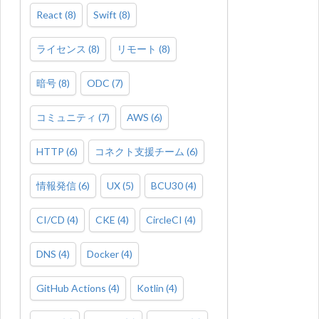
React
(
8
)
Swift
(
8
)
ライセンス
(
8
)
リモート
(
8
)
暗号
(
8
)
ODC
(
7
)
コミュニティ
(
7
)
AWS
(
6
)
HTTP
(
6
)
コネクト支援チーム
(
6
)
情報発信
(
6
)
UX
(
5
)
BCU30
(
4
)
CI/CD
(
4
)
CKE
(
4
)
CircleCI
(
4
)
DNS
(
4
)
Docker
(
4
)
GitHub Actions
(
4
)
Kotlin
(
4
)