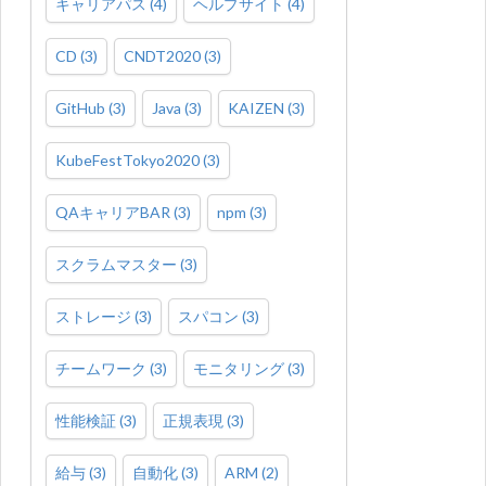
キャリアパス
(
4
)
ヘルプサイト
(
4
)
CD
(
3
)
CNDT2020
(
3
)
GitHub
(
3
)
Java
(
3
)
KAIZEN
(
3
)
KubeFestTokyo2020
(
3
)
QAキャリアBAR
(
3
)
npm
(
3
)
スクラムマスター
(
3
)
ストレージ
(
3
)
スパコン
(
3
)
チームワーク
(
3
)
モニタリング
(
3
)
性能検証
(
3
)
正規表現
(
3
)
給与
(
3
)
自動化
(
3
)
ARM
(
2
)