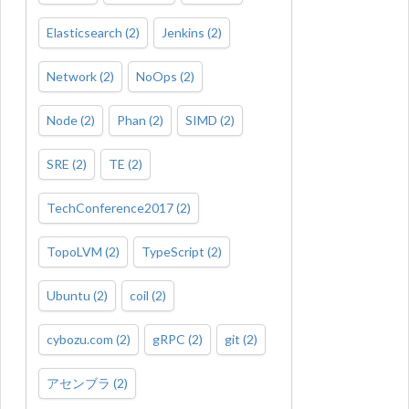
Elasticsearch
(
2
)
Jenkins
(
2
)
Network
(
2
)
NoOps
(
2
)
Node
(
2
)
Phan
(
2
)
SIMD
(
2
)
SRE
(
2
)
TE
(
2
)
TechConference2017
(
2
)
TopoLVM
(
2
)
TypeScript
(
2
)
Ubuntu
(
2
)
coil
(
2
)
cybozu.com
(
2
)
gRPC
(
2
)
git
(
2
)
アセンブラ
(
2
)