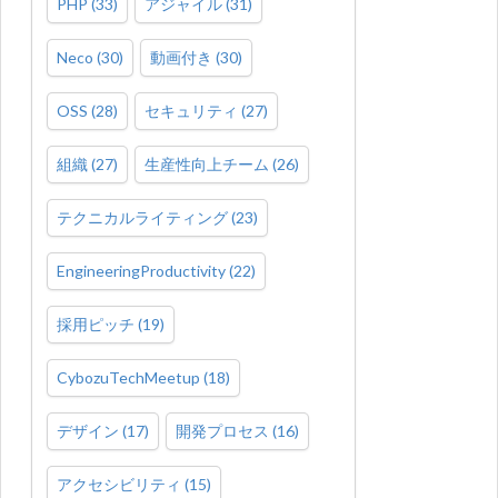
PHP
(
33
)
アジャイル
(
31
)
Neco
(
30
)
動画付き
(
30
)
OSS
(
28
)
セキュリティ
(
27
)
組織
(
27
)
生産性向上チーム
(
26
)
テクニカルライティング
(
23
)
EngineeringProductivity
(
22
)
採用ピッチ
(
19
)
CybozuTechMeetup
(
18
)
デザイン
(
17
)
開発プロセス
(
16
)
アクセシビリティ
(
15
)