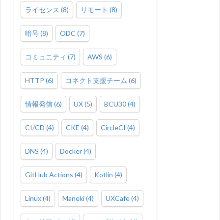
ライセンス
(
8
)
リモート
(
8
)
暗号
(
8
)
ODC
(
7
)
コミュニティ
(
7
)
AWS
(
6
)
HTTP
(
6
)
コネクト支援チーム
(
6
)
情報発信
(
6
)
UX
(
5
)
BCU30
(
4
)
CI/CD
(
4
)
CKE
(
4
)
CircleCI
(
4
)
DNS
(
4
)
Docker
(
4
)
GitHub Actions
(
4
)
Kotlin
(
4
)
Linux
(
4
)
Maneki
(
4
)
UXCafe
(
4
)