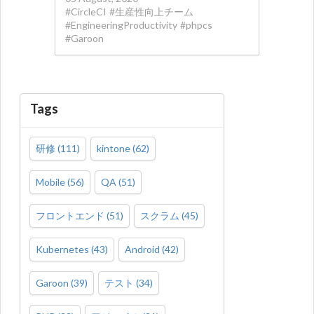
#
CircleCI
#
生産性向上チーム
#
EngineeringProductivity
#
phpcs
#
Garoon
Tags
研修
(
111
)
kintone
(
62
)
Mobile
(
56
)
QA
(
51
)
フロントエンド
(
51
)
スクラム
(
45
)
Kubernetes
(
43
)
Android
(
42
)
Garoon
(
39
)
テスト
(
34
)