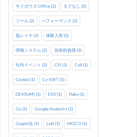
サイボウズ Office
(
2
)
タグなし
(
2
)
ツール
(
2
)
パフォーマンス
(
2
)
低レイヤ
(
2
)
体験入部
(
2
)
情報システム
(
2
)
技術的負債
(
2
)
社内イベント
(
2
)
CSI
(
1
)
Coil
(
1
)
Cookie
(
1
)
Cy-SIRT
(
1
)
DEVSUMI
(
1
)
EKS
(
1
)
Flaky
(
1
)
Go
(
1
)
Google Analytics
(
1
)
GraphQL
(
1
)
Loki
(
1
)
MOCO
(
1
)