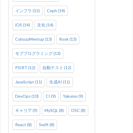
インフラ
(
15
)
Ceph
(
14
)
iOS
(
14
)
文化
(
14
)
CybozuMeetup
(
13
)
Rook
(
13
)
モブプログラミング
(
13
)
PSIRT
(
12
)
自動テスト
(
12
)
JavaScript
(
11
)
生成AI
(
11
)
DevOps
(
10
)
CI
(
9
)
Yakumo
(
9
)
キャリア
(
9
)
MySQL
(
8
)
OSC
(
8
)
React
(
8
)
Swift
(
8
)