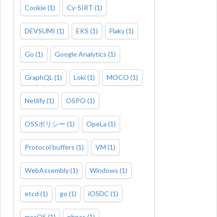
Cookie
(
1
)
Cy-SIRT
(
1
)
DEVSUMI
(
1
)
EKS
(
1
)
Flaky
(
1
)
Go
(
1
)
Google Analytics
(
1
)
GraphQL
(
1
)
Loki
(
1
)
MOCO
(
1
)
Netlify
(
1
)
OSPO
(
1
)
OSSポリシー
(
1
)
OpeLa
(
1
)
Protocol buffers
(
1
)
VM
(
1
)
WebAssembly
(
1
)
Windows
(
1
)
etcd
(
1
)
go
(
1
)
iOSDC
(
1
)
macOS
(
1
)
phpcs
(
1
)