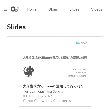
Home
Blogs
Slides
Videos
Slides
大規模環境でCiliumを運用して得られた課題と知見
Tomoya Terashima
tkna
03 December, 2024
#
Neco
#
Network
#
Kubernetes