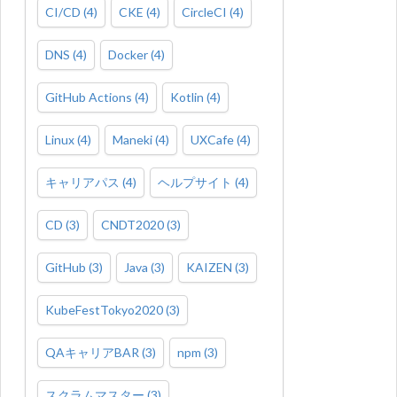
CI/CD
(
4
)
CKE
(
4
)
CircleCI
(
4
)
DNS
(
4
)
Docker
(
4
)
GitHub Actions
(
4
)
Kotlin
(
4
)
Linux
(
4
)
Maneki
(
4
)
UXCafe
(
4
)
キャリアパス
(
4
)
ヘルプサイト
(
4
)
CD
(
3
)
CNDT2020
(
3
)
GitHub
(
3
)
Java
(
3
)
KAIZEN
(
3
)
KubeFestTokyo2020
(
3
)
QAキャリアBAR
(
3
)
npm
(
3
)
スクラムマスター
(
3
)