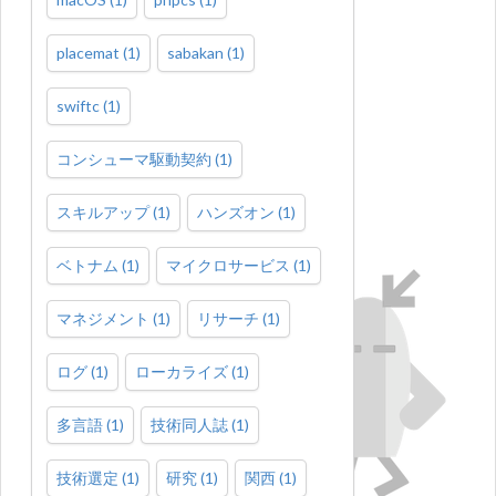
placemat
(
1
)
sabakan
(
1
)
swiftc
(
1
)
コンシューマ駆動契約
(
1
)
スキルアップ
(
1
)
ハンズオン
(
1
)
ベトナム
(
1
)
マイクロサービス
(
1
)
マネジメント
(
1
)
リサーチ
(
1
)
ログ
(
1
)
ローカライズ
(
1
)
多言語
(
1
)
技術同人誌
(
1
)
技術選定
(
1
)
研究
(
1
)
関西
(
1
)