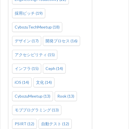
採用ピッチ
(
19
)
CybozuTechMeetup
(
18
)
デザイン
(
17
)
開発プロセス
(
16
)
アクセシビリティ
(
15
)
インフラ
(
15
)
Ceph
(
14
)
iOS
(
14
)
文化
(
14
)
CybozuMeetup
(
13
)
Rook
(
13
)
モブプログラミング
(
13
)
PSIRT
(
12
)
自動テスト
(
12
)