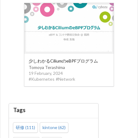
少しわかるCiliumのeBPFプログラム
Tomoya Terashima
19 February, 2024
#
Kubernetes
#
Network
Tags
研修
(
111
)
kintone
(
62
)