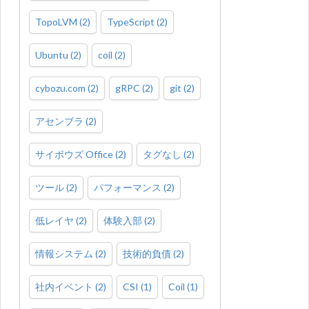
TopoLVM
(
2
)
TypeScript
(
2
)
Ubuntu
(
2
)
coil
(
2
)
cybozu.com
(
2
)
gRPC
(
2
)
git
(
2
)
アセンブラ
(
2
)
サイボウズ Office
(
2
)
タグなし
(
2
)
ツール
(
2
)
パフォーマンス
(
2
)
低レイヤ
(
2
)
体験入部
(
2
)
情報システム
(
2
)
技術的負債
(
2
)
社内イベント
(
2
)
CSI
(
1
)
Coil
(
1
)