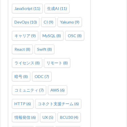
JavaScript
(
11
)
生成AI
(
11
)
DevOps
(
10
)
CI
(
9
)
Yakumo
(
9
)
キャリア
(
9
)
MySQL
(
8
)
OSC
(
8
)
React
(
8
)
Swift
(
8
)
ライセンス
(
8
)
リモート
(
8
)
暗号
(
8
)
ODC
(
7
)
コミュニティ
(
7
)
AWS
(
6
)
HTTP
(
6
)
コネクト支援チーム
(
6
)
情報発信
(
6
)
UX
(
5
)
BCU30
(
4
)