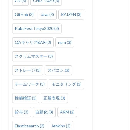
CD
(
3
)
CNDT2020
(
3
)
GitHub
(
3
)
Java
(
3
)
KAIZEN
(
3
)
KubeFestTokyo2020
(
3
)
QAキャリアBAR
(
3
)
npm
(
3
)
スクラムマスター
(
3
)
ストレージ
(
3
)
スパコン
(
3
)
チームワーク
(
3
)
モニタリング
(
3
)
性能検証
(
3
)
正規表現
(
3
)
給与
(
3
)
自動化
(
3
)
ARM
(
2
)
Elasticsearch
(
2
)
Jenkins
(
2
)