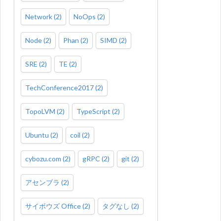
Network
(
2
)
NoOps
(
2
)
Node
(
2
)
Phan
(
2
)
SIMD
(
2
)
SRE
(
2
)
TE
(
2
)
TechConference2017
(
2
)
TopoLVM
(
2
)
TypeScript
(
2
)
Ubuntu
(
2
)
coil
(
2
)
cybozu.com
(
2
)
gRPC
(
2
)
git
(
2
)
アセンブラ
(
2
)
サイボウズ Office
(
2
)
タグなし
(
2
)