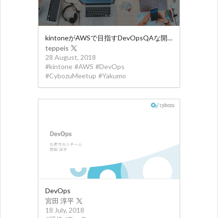
kintoneがAWSで目指すDevOpsQAな開発
teppeis
28 August, 2018
#
kintone
#
AWS
#
DevOps
#
CybozuMeetup
#
Yakumo
DevOps
宮田 淳平
18 July, 2018