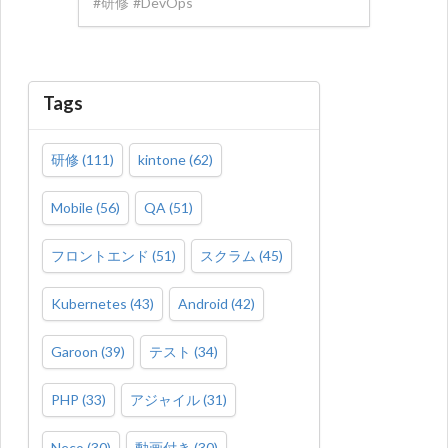
#
研修
#
DevOps
Tags
研修
(
111
)
kintone
(
62
)
Mobile
(
56
)
QA
(
51
)
フロントエンド
(
51
)
スクラム
(
45
)
Kubernetes
(
43
)
Android
(
42
)
Garoon
(
39
)
テスト
(
34
)
PHP
(
33
)
アジャイル
(
31
)
Neco
(
30
)
動画付き
(
30
)