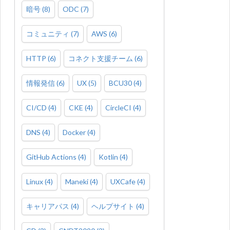
暗号
(
8
)
ODC
(
7
)
コミュニティ
(
7
)
AWS
(
6
)
HTTP
(
6
)
コネクト支援チーム
(
6
)
情報発信
(
6
)
UX
(
5
)
BCU30
(
4
)
CI/CD
(
4
)
CKE
(
4
)
CircleCI
(
4
)
DNS
(
4
)
Docker
(
4
)
GitHub Actions
(
4
)
Kotlin
(
4
)
Linux
(
4
)
Maneki
(
4
)
UXCafe
(
4
)
キャリアパス
(
4
)
ヘルプサイト
(
4
)