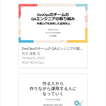
DevOpsのチームの QAエンジニアの取り組み
矢引 達教
24 March, 2023
#
QA
#
DevOps