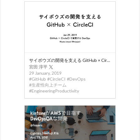
サイボウズの開発を支える GitHub × CircleCI
宮田 淳平
29 January, 2019
#
GitHub
#
CircleCI
#
DevOps
#
生産性向上チーム
#
EngineeringProductivity