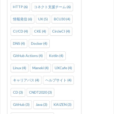
HTTP
(
6
)
コネクト支援チーム
(
6
)
情報発信
(
6
)
UX
(
5
)
BCU30
(
4
)
CI/CD
(
4
)
CKE
(
4
)
CircleCI
(
4
)
DNS
(
4
)
Docker
(
4
)
GitHub Actions
(
4
)
Kotlin
(
4
)
Linux
(
4
)
Maneki
(
4
)
UXCafe
(
4
)
キャリアパス
(
4
)
ヘルプサイト
(
4
)
CD
(
3
)
CNDT2020
(
3
)
GitHub
(
3
)
Java
(
3
)
KAIZEN
(
3
)