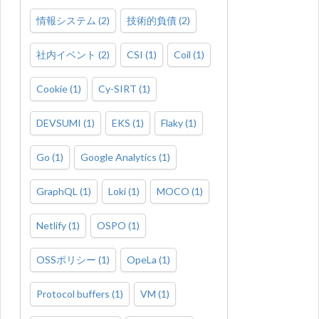
情報システム
(
2
)
技術的負債
(
2
)
社内イベント
(
2
)
CSI
(
1
)
Coil
(
1
)
Cookie
(
1
)
Cy-SIRT
(
1
)
DEVSUMI
(
1
)
EKS
(
1
)
Flaky
(
1
)
Go
(
1
)
Google Analytics
(
1
)
GraphQL
(
1
)
Loki
(
1
)
MOCO
(
1
)
Netlify
(
1
)
OSPO
(
1
)
OSSポリシー
(
1
)
OpeLa
(
1
)
Protocol buffers
(
1
)
VM
(
1
)