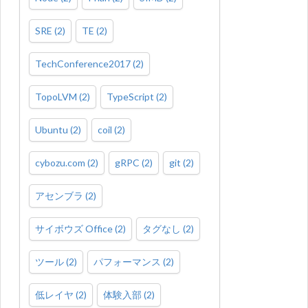
SRE
(
2
)
TE
(
2
)
TechConference2017
(
2
)
TopoLVM
(
2
)
TypeScript
(
2
)
Ubuntu
(
2
)
coil
(
2
)
cybozu.com
(
2
)
gRPC
(
2
)
git
(
2
)
アセンブラ
(
2
)
サイボウズ Office
(
2
)
タグなし
(
2
)
ツール
(
2
)
パフォーマンス
(
2
)
低レイヤ
(
2
)
体験入部
(
2
)