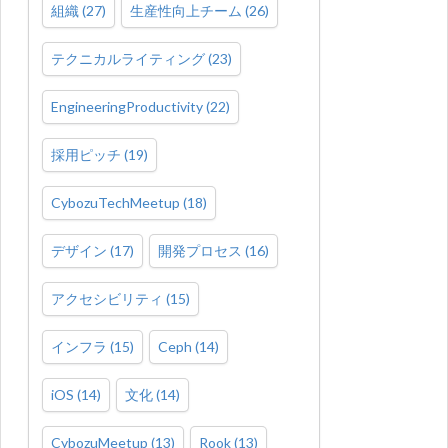
組織
(
27
)
生産性向上チーム
(
26
)
テクニカルライティング
(
23
)
EngineeringProductivity
(
22
)
採用ピッチ
(
19
)
CybozuTechMeetup
(
18
)
デザイン
(
17
)
開発プロセス
(
16
)
アクセシビリティ
(
15
)
インフラ
(
15
)
Ceph
(
14
)
iOS
(
14
)
文化
(
14
)
CybozuMeetup
(
13
)
Rook
(
13
)