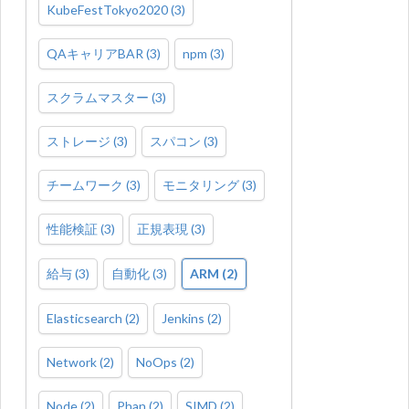
KubeFestTokyo2020
(
3
)
QAキャリアBAR
(
3
)
npm
(
3
)
スクラムマスター
(
3
)
ストレージ
(
3
)
スパコン
(
3
)
チームワーク
(
3
)
モニタリング
(
3
)
性能検証
(
3
)
正規表現
(
3
)
給与
(
3
)
自動化
(
3
)
ARM
(
2
)
Elasticsearch
(
2
)
Jenkins
(
2
)
Network
(
2
)
NoOps
(
2
)
Node
(
2
)
Phan
(
2
)
SIMD
(
2
)