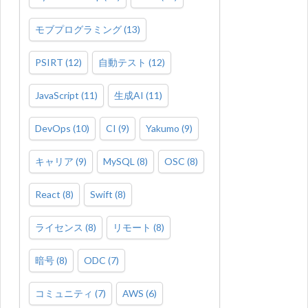
モブプログラミング
(
13
)
PSIRT
(
12
)
自動テスト
(
12
)
JavaScript
(
11
)
生成AI
(
11
)
DevOps
(
10
)
CI
(
9
)
Yakumo
(
9
)
キャリア
(
9
)
MySQL
(
8
)
OSC
(
8
)
React
(
8
)
Swift
(
8
)
ライセンス
(
8
)
リモート
(
8
)
暗号
(
8
)
ODC
(
7
)
コミュニティ
(
7
)
AWS
(
6
)