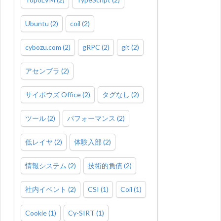
Ubuntu
(
2
)
coil
(
2
)
cybozu.com
(
2
)
gRPC
(
2
)
git
(
2
)
アセンブラ
(
2
)
サイボウズ Office
(
2
)
タグなし
(
2
)
ツール
(
2
)
パフォーマンス
(
2
)
低レイヤ
(
2
)
体験入部
(
2
)
情報システム
(
2
)
技術的負債
(
2
)
社内イベント
(
2
)
CSI
(
1
)
Coil
(
1
)
Cookie
(
1
)
Cy-SIRT
(
1
)