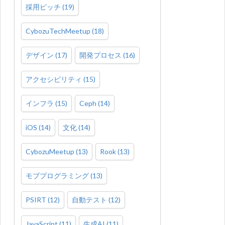
採用ピッチ
(
19
)
CybozuTechMeetup
(
18
)
デザイン
(
17
)
開発プロセス
(
16
)
アクセシビリティ
(
15
)
インフラ
(
15
)
Ceph
(
14
)
iOS
(
14
)
文化
(
14
)
CybozuMeetup
(
13
)
Rook
(
13
)
モブプログラミング
(
13
)
PSIRT
(
12
)
自動テスト
(
12
)
JavaScript
(
11
)
生成AI
(
11
)