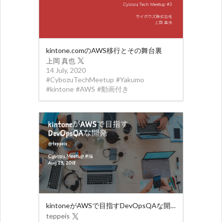
kintone.comのAWS移行とその舞台裏
上岡 真也
14 July, 2020
#
CybozuTechMeetup
#
Yakumo
#
kintone
#
AWS
#
動画付き
kintoneがAWSで目指すDevOpsQAな開発
teppeis