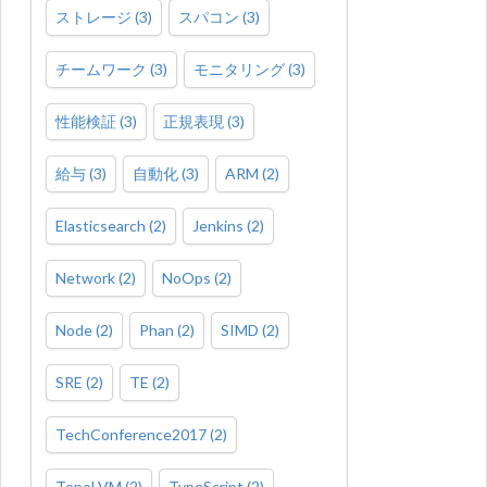
ストレージ
(
3
)
スパコン
(
3
)
チームワーク
(
3
)
モニタリング
(
3
)
性能検証
(
3
)
正規表現
(
3
)
給与
(
3
)
自動化
(
3
)
ARM
(
2
)
Elasticsearch
(
2
)
Jenkins
(
2
)
Network
(
2
)
NoOps
(
2
)
Node
(
2
)
Phan
(
2
)
SIMD
(
2
)
SRE
(
2
)
TE
(
2
)
TechConference2017
(
2
)
TopoLVM
(
2
)
TypeScript
(
2
)