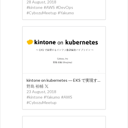
28 August, 2018
#
kintone
#
AWS
#
DevOps
#
CybozuMeetup
#
Yakumo
kintone on kubernetes ― EKS で実現するインフラ自動構築パイプライン
野島 裕輔
23 August, 2018
#
kintone
#
Yakumo
#
AWS
#
CybozuMeetup