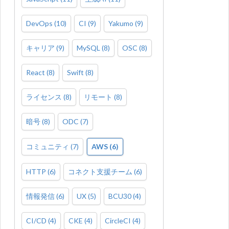
DevOps
(
10
)
CI
(
9
)
Yakumo
(
9
)
キャリア
(
9
)
MySQL
(
8
)
OSC
(
8
)
React
(
8
)
Swift
(
8
)
ライセンス
(
8
)
リモート
(
8
)
暗号
(
8
)
ODC
(
7
)
コミュニティ
(
7
)
AWS
(
6
)
HTTP
(
6
)
コネクト支援チーム
(
6
)
情報発信
(
6
)
UX
(
5
)
BCU30
(
4
)
CI/CD
(
4
)
CKE
(
4
)
CircleCI
(
4
)