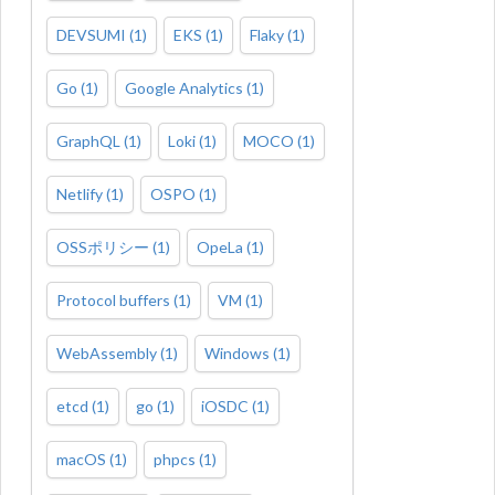
DEVSUMI
(
1
)
EKS
(
1
)
Flaky
(
1
)
Go
(
1
)
Google Analytics
(
1
)
GraphQL
(
1
)
Loki
(
1
)
MOCO
(
1
)
Netlify
(
1
)
OSPO
(
1
)
OSSポリシー
(
1
)
OpeLa
(
1
)
Protocol buffers
(
1
)
VM
(
1
)
WebAssembly
(
1
)
Windows
(
1
)
etcd
(
1
)
go
(
1
)
iOSDC
(
1
)
macOS
(
1
)
phpcs
(
1
)