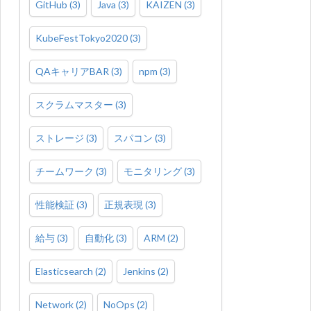
GitHub
(
3
)
Java
(
3
)
KAIZEN
(
3
)
KubeFestTokyo2020
(
3
)
QAキャリアBAR
(
3
)
npm
(
3
)
スクラムマスター
(
3
)
ストレージ
(
3
)
スパコン
(
3
)
チームワーク
(
3
)
モニタリング
(
3
)
性能検証
(
3
)
正規表現
(
3
)
給与
(
3
)
自動化
(
3
)
ARM
(
2
)
Elasticsearch
(
2
)
Jenkins
(
2
)
Network
(
2
)
NoOps
(
2
)