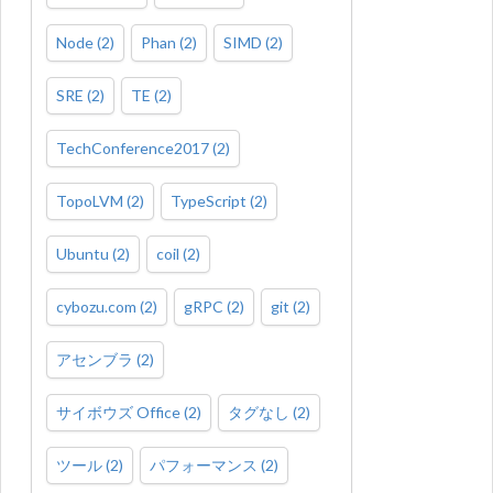
Node
(
2
)
Phan
(
2
)
SIMD
(
2
)
SRE
(
2
)
TE
(
2
)
TechConference2017
(
2
)
TopoLVM
(
2
)
TypeScript
(
2
)
Ubuntu
(
2
)
coil
(
2
)
cybozu.com
(
2
)
gRPC
(
2
)
git
(
2
)
アセンブラ
(
2
)
サイボウズ Office
(
2
)
タグなし
(
2
)
ツール
(
2
)
パフォーマンス
(
2
)