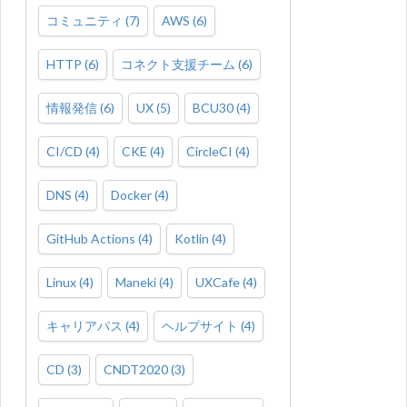
コミュニティ
(
7
)
AWS
(
6
)
HTTP
(
6
)
コネクト支援チーム
(
6
)
情報発信
(
6
)
UX
(
5
)
BCU30
(
4
)
CI/CD
(
4
)
CKE
(
4
)
CircleCI
(
4
)
DNS
(
4
)
Docker
(
4
)
GitHub Actions
(
4
)
Kotlin
(
4
)
Linux
(
4
)
Maneki
(
4
)
UXCafe
(
4
)
キャリアパス
(
4
)
ヘルプサイト
(
4
)
CD
(
3
)
CNDT2020
(
3
)