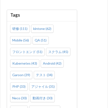
Tags
研修
(
111
)
kintone
(
62
)
Mobile
(
56
)
QA
(
51
)
フロントエンド
(
51
)
スクラム
(
45
)
Kubernetes
(
43
)
Android
(
42
)
Garoon
(
39
)
テスト
(
34
)
PHP
(
33
)
アジャイル
(
31
)
Neco
(
30
)
動画付き
(
30
)