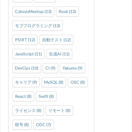
CybozuMeetup
(
13
)
Rook
(
13
)
モブプログラミング
(
13
)
PSIRT
(
12
)
自動テスト
(
12
)
JavaScript
(
11
)
生成AI
(
11
)
DevOps
(
10
)
CI
(
9
)
Yakumo
(
9
)
キャリア
(
9
)
MySQL
(
8
)
OSC
(
8
)
React
(
8
)
Swift
(
8
)
ライセンス
(
8
)
リモート
(
8
)
暗号
(
8
)
ODC
(
7
)