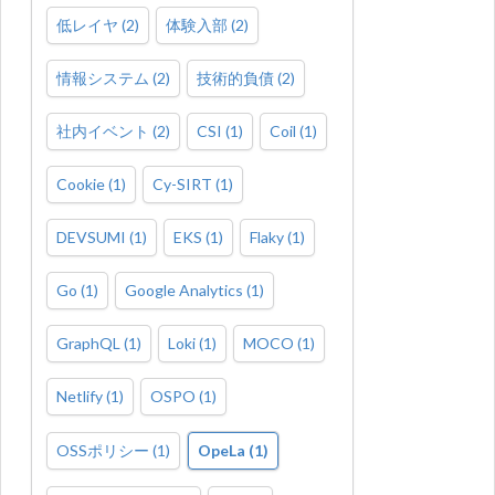
低レイヤ
(
2
)
体験入部
(
2
)
情報システム
(
2
)
技術的負債
(
2
)
社内イベント
(
2
)
CSI
(
1
)
Coil
(
1
)
Cookie
(
1
)
Cy-SIRT
(
1
)
DEVSUMI
(
1
)
EKS
(
1
)
Flaky
(
1
)
Go
(
1
)
Google Analytics
(
1
)
GraphQL
(
1
)
Loki
(
1
)
MOCO
(
1
)
Netlify
(
1
)
OSPO
(
1
)
OSSポリシー
(
1
)
OpeLa
(
1
)