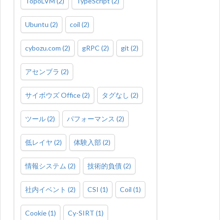
TopoLVM
(
2
)
TypeScript
(
2
)
Ubuntu
(
2
)
coil
(
2
)
cybozu.com
(
2
)
gRPC
(
2
)
git
(
2
)
アセンブラ
(
2
)
サイボウズ Office
(
2
)
タグなし
(
2
)
ツール
(
2
)
パフォーマンス
(
2
)
低レイヤ
(
2
)
体験入部
(
2
)
情報システム
(
2
)
技術的負債
(
2
)
社内イベント
(
2
)
CSI
(
1
)
Coil
(
1
)
Cookie
(
1
)
Cy-SIRT
(
1
)