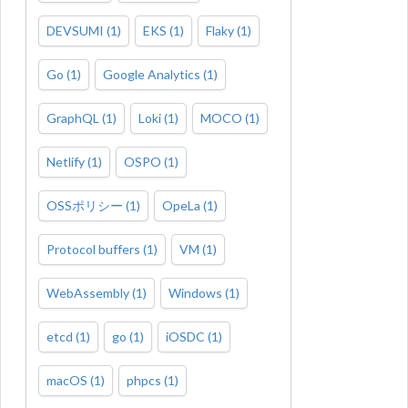
DEVSUMI
(
1
)
EKS
(
1
)
Flaky
(
1
)
Go
(
1
)
Google Analytics
(
1
)
GraphQL
(
1
)
Loki
(
1
)
MOCO
(
1
)
Netlify
(
1
)
OSPO
(
1
)
OSSポリシー
(
1
)
OpeLa
(
1
)
Protocol buffers
(
1
)
VM
(
1
)
WebAssembly
(
1
)
Windows
(
1
)
etcd
(
1
)
go
(
1
)
iOSDC
(
1
)
macOS
(
1
)
phpcs
(
1
)