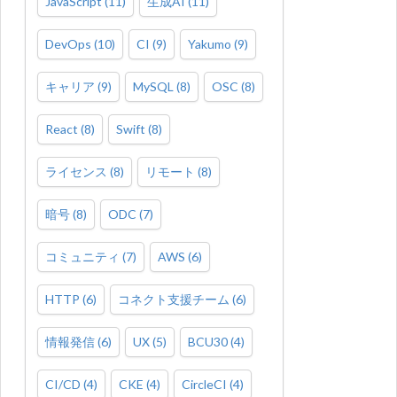
JavaScript
(
11
)
生成AI
(
11
)
DevOps
(
10
)
CI
(
9
)
Yakumo
(
9
)
キャリア
(
9
)
MySQL
(
8
)
OSC
(
8
)
React
(
8
)
Swift
(
8
)
ライセンス
(
8
)
リモート
(
8
)
暗号
(
8
)
ODC
(
7
)
コミュニティ
(
7
)
AWS
(
6
)
HTTP
(
6
)
コネクト支援チーム
(
6
)
情報発信
(
6
)
UX
(
5
)
BCU30
(
4
)
CI/CD
(
4
)
CKE
(
4
)
CircleCI
(
4
)