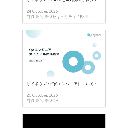
24 October, 2025
#
採用ピッチ
#
セキュリティ
#
PSIRT
サイボウズの QAエンジニアについて / about cybozu QA
20 October, 2025
#
採用ピッチ
#
QA