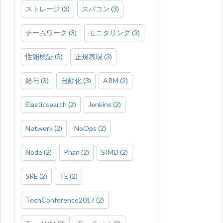
ストレージ
(
3
)
スパコン
(
3
)
チームワーク
(
3
)
モニタリング
(
3
)
性能検証
(
3
)
正規表現
(
3
)
給与
(
3
)
自動化
(
3
)
ARM
(
2
)
Elasticsearch
(
2
)
Jenkins
(
2
)
Network
(
2
)
NoOps
(
2
)
Node
(
2
)
Phan
(
2
)
SIMD
(
2
)
SRE
(
2
)
TE
(
2
)
TechConference2017
(
2
)