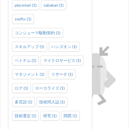
placemat
(
1
)
sabakan
(
1
)
swiftc
(
1
)
コンシューマ駆動契約
(
1
)
スキルアップ
(
1
)
ハンズオン
(
1
)
ベトナム
(
1
)
マイクロサービス
(
1
)
マネジメント
(
1
)
リサーチ
(
1
)
ログ
(
1
)
ローカライズ
(
1
)
多言語
(
1
)
技術同人誌
(
1
)
技術選定
(
1
)
研究
(
1
)
関西
(
1
)