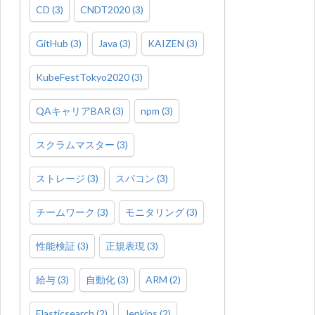
CD
(
3
)
CNDT2020
(
3
)
GitHub
(
3
)
Java
(
3
)
KAIZEN
(
3
)
KubeFestTokyo2020
(
3
)
QAキャリアBAR
(
3
)
npm
(
3
)
スクラムマスター
(
3
)
ストレージ
(
3
)
スパコン
(
3
)
チームワーク
(
3
)
モニタリング
(
3
)
性能検証
(
3
)
正規表現
(
3
)
給与
(
3
)
自動化
(
3
)
ARM
(
2
)
Elasticsearch
(
2
)
Jenkins
(
2
)