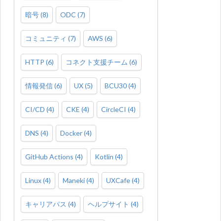
暗号
(
8
)
ODC
(
7
)
コミュニティ
(
7
)
AWS
(
6
)
HTTP
(
6
)
コネクト支援チーム
(
6
)
情報発信
(
6
)
UX
(
5
)
BCU30
(
4
)
CI/CD
(
4
)
CKE
(
4
)
CircleCI
(
4
)
DNS
(
4
)
Docker
(
4
)
GitHub Actions
(
4
)
Kotlin
(
4
)
Linux
(
4
)
Maneki
(
4
)
UXCafe
(
4
)
キャリアパス
(
4
)
ヘルプサイト
(
4
)