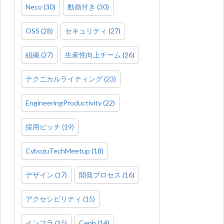
Neco
(
30
)
動画付き
(
30
)
OSS
(
28
)
セキュリティ
(
27
)
組織
(
27
)
生産性向上チーム
(
26
)
テクニカルライティング
(
23
)
EngineeringProductivity
(
22
)
採用ピッチ
(
19
)
CybozuTechMeetup
(
18
)
デザイン
(
17
)
開発プロセス
(
16
)
アクセシビリティ
(
15
)
インフラ
(
15
)
Ceph
(
14
)