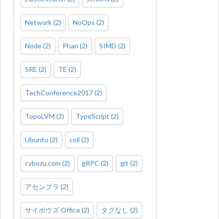
Network
(
2
)
NoOps
(
2
)
Node
(
2
)
Phan
(
2
)
SIMD
(
2
)
SRE
(
2
)
TE
(
2
)
TechConference2017
(
2
)
TopoLVM
(
2
)
TypeScript
(
2
)
Ubuntu
(
2
)
coil
(
2
)
cybozu.com
(
2
)
gRPC
(
2
)
git
(
2
)
アセンブラ
(
2
)
サイボウズ Office
(
2
)
タグなし
(
2
)