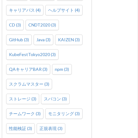
キャリアパス
(
4
)
ヘルプサイト
(
4
)
CD
(
3
)
CNDT2020
(
3
)
GitHub
(
3
)
Java
(
3
)
KAIZEN
(
3
)
KubeFestTokyo2020
(
3
)
QAキャリアBAR
(
3
)
npm
(
3
)
スクラムマスター
(
3
)
ストレージ
(
3
)
スパコン
(
3
)
チームワーク
(
3
)
モニタリング
(
3
)
性能検証
(
3
)
正規表現
(
3
)