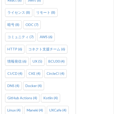
React
(
8
)
Swift
(
8
)
ライセンス
(
8
)
リモート
(
8
)
暗号
(
8
)
ODC
(
7
)
コミュニティ
(
7
)
AWS
(
6
)
HTTP
(
6
)
コネクト支援チーム
(
6
)
情報発信
(
6
)
UX
(
5
)
BCU30
(
4
)
CI/CD
(
4
)
CKE
(
4
)
CircleCI
(
4
)
DNS
(
4
)
Docker
(
4
)
GitHub Actions
(
4
)
Kotlin
(
4
)
Linux
(
4
)
Maneki
(
4
)
UXCafe
(
4
)