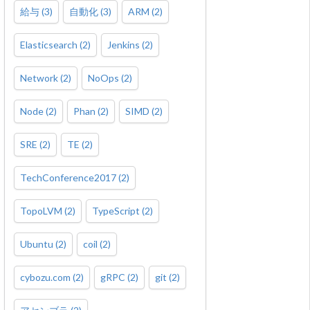
給与
(
3
)
自動化
(
3
)
ARM
(
2
)
Elasticsearch
(
2
)
Jenkins
(
2
)
Network
(
2
)
NoOps
(
2
)
Node
(
2
)
Phan
(
2
)
SIMD
(
2
)
SRE
(
2
)
TE
(
2
)
TechConference2017
(
2
)
TopoLVM
(
2
)
TypeScript
(
2
)
Ubuntu
(
2
)
coil
(
2
)
cybozu.com
(
2
)
gRPC
(
2
)
git
(
2
)