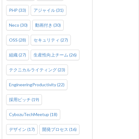
PHP
(
33
)
アジャイル
(
31
)
Neco
(
30
)
動画付き
(
30
)
OSS
(
28
)
セキュリティ
(
27
)
組織
(
27
)
生産性向上チーム
(
26
)
テクニカルライティング
(
23
)
EngineeringProductivity
(
22
)
採用ピッチ
(
19
)
CybozuTechMeetup
(
18
)
デザイン
(
17
)
開発プロセス
(
16
)