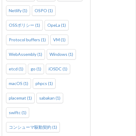
Netlify
(
1
)
OSPO
(
1
)
OSSポリシー
(
1
)
OpeLa
(
1
)
Protocol buffers
(
1
)
VM
(
1
)
WebAssembly
(
1
)
Windows
(
1
)
etcd
(
1
)
go
(
1
)
iOSDC
(
1
)
macOS
(
1
)
phpcs
(
1
)
placemat
(
1
)
sabakan
(
1
)
swiftc
(
1
)
コンシューマ駆動契約
(
1
)