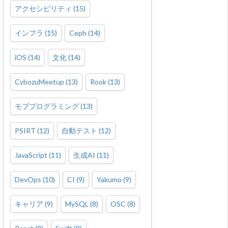
アクセシビリティ
(
15
)
インフラ
(
15
)
Ceph
(
14
)
iOS
(
14
)
文化
(
14
)
CybozuMeetup
(
13
)
Rook
(
13
)
モブプログラミング
(
13
)
PSIRT
(
12
)
自動テスト
(
12
)
JavaScript
(
11
)
生成AI
(
11
)
DevOps
(
10
)
CI
(
9
)
Yakumo
(
9
)
キャリア
(
9
)
MySQL
(
8
)
OSC
(
8
)