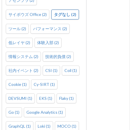
アセンブラ
(
2
)
サイボウズ Office
(
2
)
タグなし
(
2
)
ツール
(
2
)
パフォーマンス
(
2
)
低レイヤ
(
2
)
体験入部
(
2
)
情報システム
(
2
)
技術的負債
(
2
)
社内イベント
(
2
)
CSI
(
1
)
Coil
(
1
)
Cookie
(
1
)
Cy-SIRT
(
1
)
DEVSUMI
(
1
)
EKS
(
1
)
Flaky
(
1
)
Go
(
1
)
Google Analytics
(
1
)
GraphQL
(
1
)
Loki
(
1
)
MOCO
(
1
)