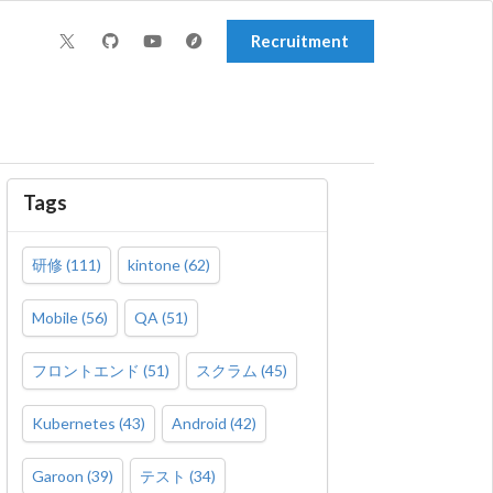
Recruitment
Tags
研修
(
111
)
kintone
(
62
)
Mobile
(
56
)
QA
(
51
)
フロントエンド
(
51
)
スクラム
(
45
)
Kubernetes
(
43
)
Android
(
42
)
Garoon
(
39
)
テスト
(
34
)