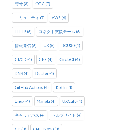
暗号
(
8
)
ODC
(
7
)
コミュニティ
(
7
)
AWS
(
6
)
HTTP
(
6
)
コネクト支援チーム
(
6
)
情報発信
(
6
)
UX
(
5
)
BCU30
(
4
)
CI/CD
(
4
)
CKE
(
4
)
CircleCI
(
4
)
DNS
(
4
)
Docker
(
4
)
GitHub Actions
(
4
)
Kotlin
(
4
)
Linux
(
4
)
Maneki
(
4
)
UXCafe
(
4
)
キャリアパス
(
4
)
ヘルプサイト
(
4
)
CD
(
3
)
CNDT2020
(
3
)