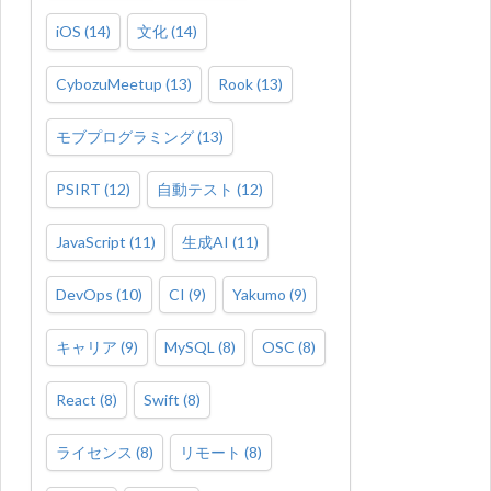
iOS
(
14
)
文化
(
14
)
CybozuMeetup
(
13
)
Rook
(
13
)
モブプログラミング
(
13
)
PSIRT
(
12
)
自動テスト
(
12
)
JavaScript
(
11
)
生成AI
(
11
)
DevOps
(
10
)
CI
(
9
)
Yakumo
(
9
)
キャリア
(
9
)
MySQL
(
8
)
OSC
(
8
)
React
(
8
)
Swift
(
8
)
ライセンス
(
8
)
リモート
(
8
)