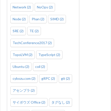
Network
(
2
)
NoOps
(
2
)
Node
(
2
)
Phan
(
2
)
SIMD
(
2
)
SRE
(
2
)
TE
(
2
)
TechConference2017
(
2
)
TopoLVM
(
2
)
TypeScript
(
2
)
Ubuntu
(
2
)
coil
(
2
)
cybozu.com
(
2
)
gRPC
(
2
)
git
(
2
)
アセンブラ
(
2
)
サイボウズ Office
(
2
)
タグなし
(
2
)