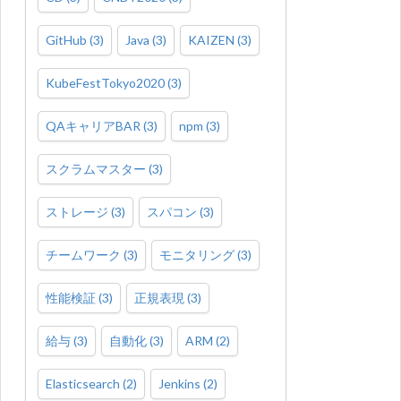
GitHub
(
3
)
Java
(
3
)
KAIZEN
(
3
)
KubeFestTokyo2020
(
3
)
QAキャリアBAR
(
3
)
npm
(
3
)
スクラムマスター
(
3
)
ストレージ
(
3
)
スパコン
(
3
)
チームワーク
(
3
)
モニタリング
(
3
)
性能検証
(
3
)
正規表現
(
3
)
給与
(
3
)
自動化
(
3
)
ARM
(
2
)
Elasticsearch
(
2
)
Jenkins
(
2
)