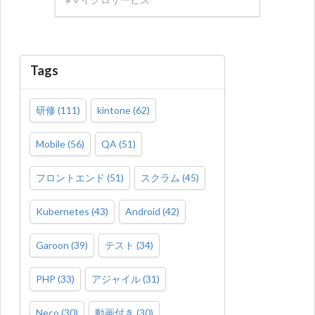
Tags
研修
(
111
)
kintone
(
62
)
Mobile
(
56
)
QA
(
51
)
フロントエンド
(
51
)
スクラム
(
45
)
Kubernetes
(
43
)
Android
(
42
)
Garoon
(
39
)
テスト
(
34
)
PHP
(
33
)
アジャイル
(
31
)
Neco
(
30
)
動画付き
(
30
)