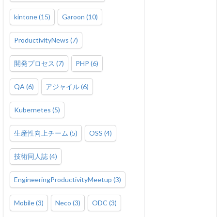
kintone
(
15
)
Garoon
(
10
)
ProductivityNews
(
7
)
開発プロセス
(
7
)
PHP
(
6
)
QA
(
6
)
アジャイル
(
6
)
Kubernetes
(
5
)
生産性向上チーム
(
5
)
OSS
(
4
)
技術同人誌
(
4
)
EngineeringProductivityMeetup
(
3
)
Mobile
(
3
)
Neco
(
3
)
ODC
(
3
)