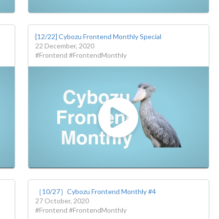
[12/22] Cybozu Frontend Monthly Special
22 December, 2020
#Frontend #FrontendMonthly
［10/27］Cybozu Frontend Monthly #4
27 October, 2020
#Frontend #FrontendMonthly