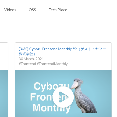
Videos
OSS
Tech Place
[3/30] Cybozu Frontend Monthly #9（ゲスト：ヤフー
株式会社）
30 March, 2021
#Frontend #FrontendMonthly