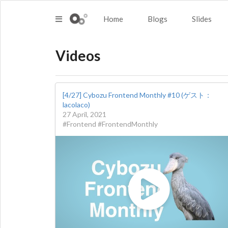
Home
Blogs
Slides
Videos
[4/27] Cybozu Frontend Monthly #10 (ゲスト：
lacolaco)
27 April, 2021
#Frontend #FrontendMonthly