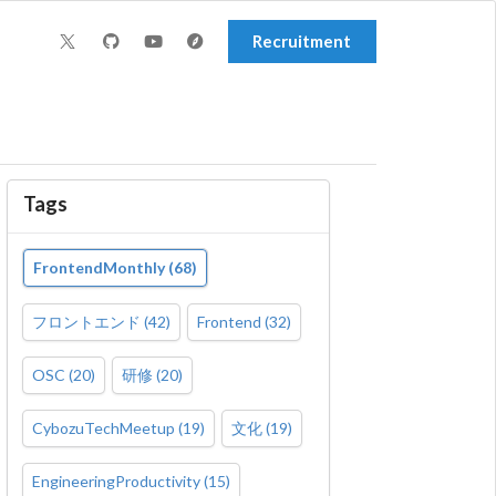
Recruitment
Tags
FrontendMonthly
(
68
)
フロントエンド
(
42
)
Frontend
(
32
)
OSC
(
20
)
研修
(
20
)
CybozuTechMeetup
(
19
)
文化
(
19
)
EngineeringProductivity
(
15
)