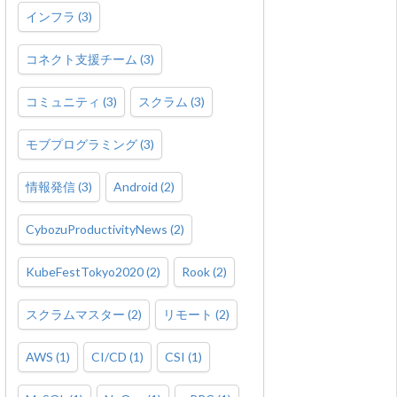
インフラ
(
3
)
コネクト支援チーム
(
3
)
コミュニティ
(
3
)
スクラム
(
3
)
モブプログラミング
(
3
)
情報発信
(
3
)
Android
(
2
)
CybozuProductivityNews
(
2
)
KubeFestTokyo2020
(
2
)
Rook
(
2
)
スクラムマスター
(
2
)
リモート
(
2
)
AWS
(
1
)
CI/CD
(
1
)
CSI
(
1
)