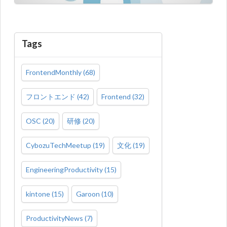
Tags
FrontendMonthly
(
68
)
フロントエンド
(
42
)
Frontend
(
32
)
OSC
(
20
)
研修
(
20
)
CybozuTechMeetup
(
19
)
文化
(
19
)
EngineeringProductivity
(
15
)
kintone
(
15
)
Garoon
(
10
)
ProductivityNews
(
7
)