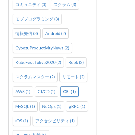
コミュニティ
(
3
)
スクラム
(
3
)
モブプログラミング
(
3
)
情報発信
(
3
)
Android
(
2
)
CybozuProductivityNews
(
2
)
KubeFestTokyo2020
(
2
)
Rook
(
2
)
スクラムマスター
(
2
)
リモート
(
2
)
AWS
(
1
)
CI/CD
(
1
)
CSI
(
1
)
MySQL
(
1
)
NoOps
(
1
)
gRPC
(
1
)
iOS
(
1
)
アクセシビリティ
(
1
)