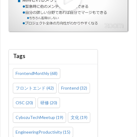
Tags
FrontendMonthly
(
68
)
フロントエンド
(
42
)
Frontend
(
32
)
OSC
(
20
)
研修
(
20
)
CybozuTechMeetup
(
19
)
文化
(
19
)
EngineeringProductivity
(
15
)