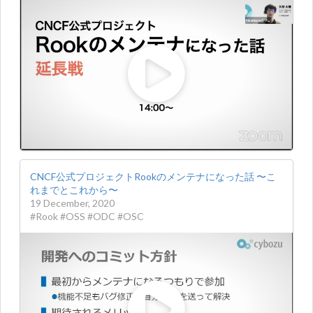
CNCF公式プロジェクトRookのメンテナになった話 〜こ
れまでとこれから〜
19 December, 2020
#Rook #OSS #ODC #OSC