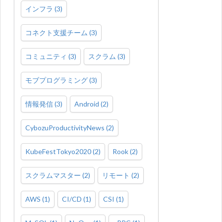
インフラ
(
3
)
コネクト支援チーム
(
3
)
コミュニティ
(
3
)
スクラム
(
3
)
モブプログラミング
(
3
)
情報発信
(
3
)
Android
(
2
)
CybozuProductivityNews
(
2
)
KubeFestTokyo2020
(
2
)
Rook
(
2
)
スクラムマスター
(
2
)
リモート
(
2
)
AWS
(
1
)
CI/CD
(
1
)
CSI
(
1
)