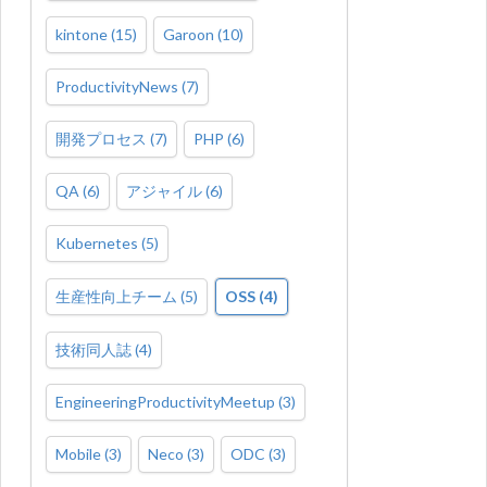
kintone
(
15
)
Garoon
(
10
)
ProductivityNews
(
7
)
開発プロセス
(
7
)
PHP
(
6
)
QA
(
6
)
アジャイル
(
6
)
Kubernetes
(
5
)
生産性向上チーム
(
5
)
OSS
(
4
)
技術同人誌
(
4
)
EngineeringProductivityMeetup
(
3
)
Mobile
(
3
)
Neco
(
3
)
ODC
(
3
)