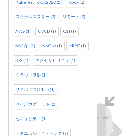
KubeFestTokyo2020
(
2
)
Rook
(
2
)
スクラムマスター
(
2
)
リモート
(
2
)
AWS
(
1
)
CI/CD
(
1
)
CSI
(
1
)
MySQL
(
1
)
NoOps
(
1
)
gRPC
(
1
)
iOS
(
1
)
アクセシビリティ
(
1
)
クラウド基盤
(
1
)
サイボウズOffice
(
1
)
サイボウズ・ラボ
(
1
)
セキュリティ
(
1
)
テクニカルライティング
(
1
)