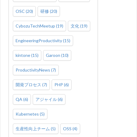
OSC
(
20
)
研修
(
20
)
CybozuTechMeetup
(
19
)
文化
(
19
)
EngineeringProductivity
(
15
)
kintone
(
15
)
Garoon
(
10
)
ProductivityNews
(
7
)
開発プロセス
(
7
)
PHP
(
6
)
QA
(
6
)
アジャイル
(
6
)
Kubernetes
(
5
)
生産性向上チーム
(
5
)
OSS
(
4
)