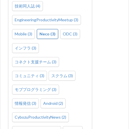
技術同人誌
(
4
)
EngineeringProductivityMeetup
(
3
)
Mobile
(
3
)
Neco
(
3
)
ODC
(
3
)
インフラ
(
3
)
コネクト支援チーム
(
3
)
コミュニティ
(
3
)
スクラム
(
3
)
モブプログラミング
(
3
)
情報発信
(
3
)
Android
(
2
)
CybozuProductivityNews
(
2
)