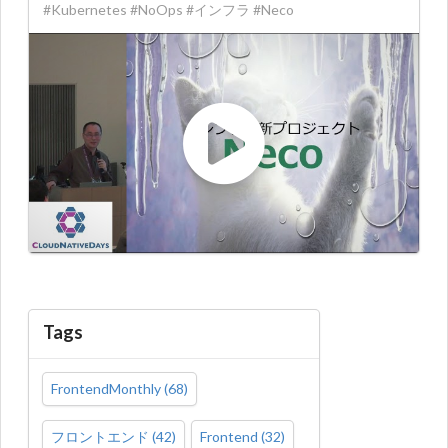
#Kubernetes #NoOps #インフラ #Neco
Tags
FrontendMonthly
(
68
)
フロントエンド
(
42
)
Frontend
(
32
)