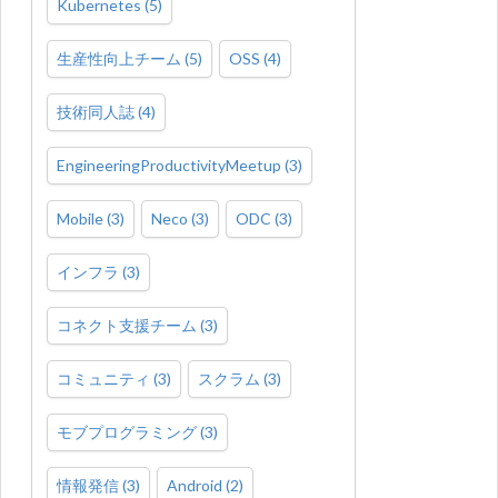
Kubernetes
(
5
)
生産性向上チーム
(
5
)
OSS
(
4
)
技術同人誌
(
4
)
EngineeringProductivityMeetup
(
3
)
Mobile
(
3
)
Neco
(
3
)
ODC
(
3
)
インフラ
(
3
)
コネクト支援チーム
(
3
)
コミュニティ
(
3
)
スクラム
(
3
)
モブプログラミング
(
3
)
情報発信
(
3
)
Android
(
2
)