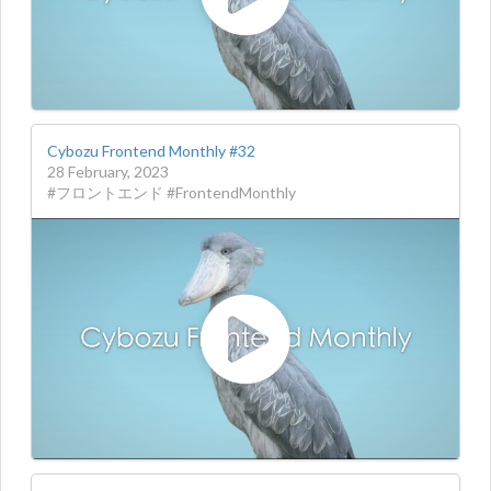
Cybozu Frontend Monthly #32
28 February, 2023
#フロントエンド #FrontendMonthly