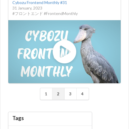
Cybozu Frontend Monthly #31
31 January, 2023
#フロントエンド #FrontendMonthly
1
2
3
4
Tags