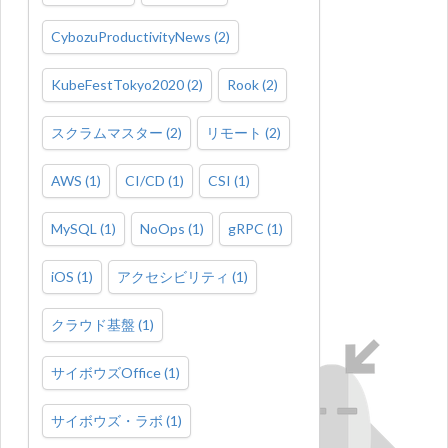
CybozuProductivityNews
(
2
)
KubeFestTokyo2020
(
2
)
Rook
(
2
)
スクラムマスター
(
2
)
リモート
(
2
)
AWS
(
1
)
CI/CD
(
1
)
CSI
(
1
)
MySQL
(
1
)
NoOps
(
1
)
gRPC
(
1
)
iOS
(
1
)
アクセシビリティ
(
1
)
クラウド基盤
(
1
)
サイボウズOffice
(
1
)
サイボウズ・ラボ
(
1
)