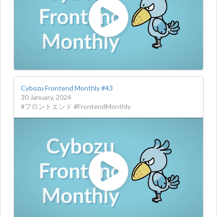
Cybozu Frontend Monthly #43
30 January, 2024
#フロントエンド #FrontendMonthly