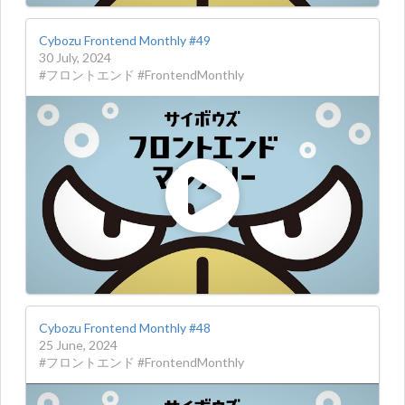
Cybozu Frontend Monthly #49
30 July, 2024
#フロントエンド #FrontendMonthly
Cybozu Frontend Monthly #48
25 June, 2024
#フロントエンド #FrontendMonthly