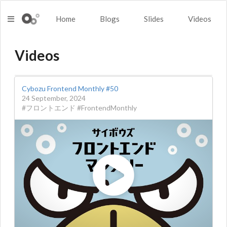
Home
Blogs
Slides
Videos
Videos
Cybozu Frontend Monthly #50
24 September, 2024
#フロントエンド #FrontendMonthly