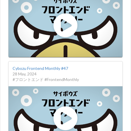
Cybozu Frontend Monthly #47
28 May, 2024
#フロントエンド #FrontendMonthly