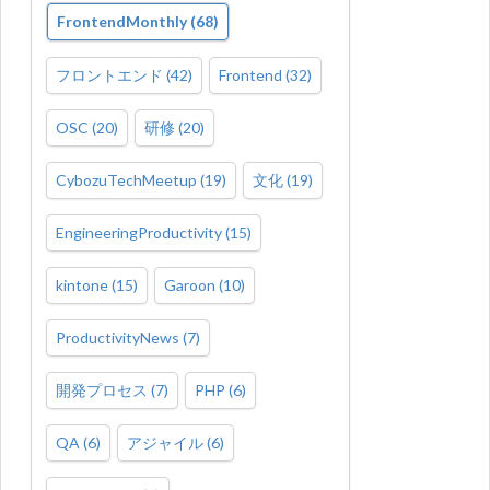
FrontendMonthly
(
68
)
フロントエンド
(
42
)
Frontend
(
32
)
OSC
(
20
)
研修
(
20
)
CybozuTechMeetup
(
19
)
文化
(
19
)
EngineeringProductivity
(
15
)
kintone
(
15
)
Garoon
(
10
)
ProductivityNews
(
7
)
開発プロセス
(
7
)
PHP
(
6
)
QA
(
6
)
アジャイル
(
6
)