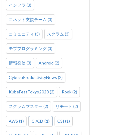
インフラ
(
3
)
コネクト支援チーム
(
3
)
コミュニティ
(
3
)
スクラム
(
3
)
モブプログラミング
(
3
)
情報発信
(
3
)
Android
(
2
)
CybozuProductivityNews
(
2
)
KubeFestTokyo2020
(
2
)
Rook
(
2
)
スクラムマスター
(
2
)
リモート
(
2
)
AWS
(
1
)
CI/CD
(
1
)
CSI
(
1
)