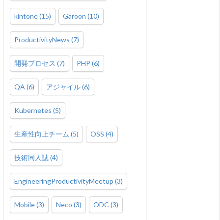
kintone
(
15
)
Garoon
(
10
)
ProductivityNews
(
7
)
開発プロセス
(
7
)
PHP
(
6
)
QA
(
6
)
アジャイル
(
6
)
Kubernetes
(
5
)
生産性向上チーム
(
5
)
OSS
(
4
)
技術同人誌
(
4
)
EngineeringProductivityMeetup
(
3
)
Mobile
(
3
)
Neco
(
3
)
ODC
(
3
)