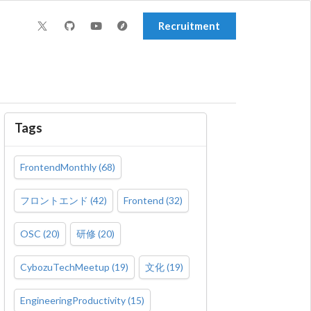
Recruitment
Tags
FrontendMonthly
(
68
)
フロントエンド
(
42
)
Frontend
(
32
)
OSC
(
20
)
研修
(
20
)
CybozuTechMeetup
(
19
)
文化
(
19
)
EngineeringProductivity
(
15
)