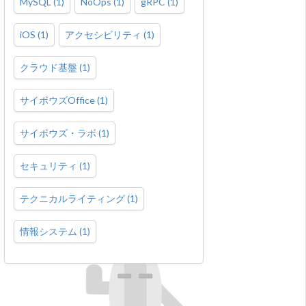
MySQL
(
1
)
NoOps
(
1
)
gRPC
(
1
)
iOS
(
1
)
アクセシビリティ
(
1
)
クラウド基盤
(
1
)
サイボウズOffice
(
1
)
サイボウズ・ラボ
(
1
)
セキュリティ
(
1
)
テクニカルライティング
(
1
)
情報システム
(
1
)