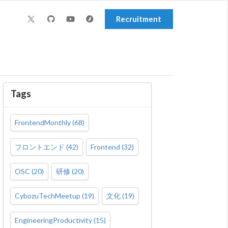
Recruitment
Tags
FrontendMonthly
(
68
)
フロントエンド
(
42
)
Frontend
(
32
)
OSC
(
20
)
研修
(
20
)
CybozuTechMeetup
(
19
)
文化
(
19
)
EngineeringProductivity
(
15
)