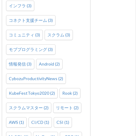
インフラ
(
3
)
コネクト支援チーム
(
3
)
コミュニティ
(
3
)
スクラム
(
3
)
モブプログラミング
(
3
)
情報発信
(
3
)
Android
(
2
)
CybozuProductivityNews
(
2
)
KubeFestTokyo2020
(
2
)
Rook
(
2
)
スクラムマスター
(
2
)
リモート
(
2
)
AWS
(
1
)
CI/CD
(
1
)
CSI
(
1
)