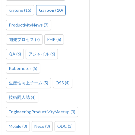
kintone
(
15
)
Garoon
(
10
)
ProductivityNews
(
7
)
開発プロセス
(
7
)
PHP
(
6
)
QA
(
6
)
アジャイル
(
6
)
Kubernetes
(
5
)
生産性向上チーム
(
5
)
OSS
(
4
)
技術同人誌
(
4
)
EngineeringProductivityMeetup
(
3
)
Mobile
(
3
)
Neco
(
3
)
ODC
(
3
)