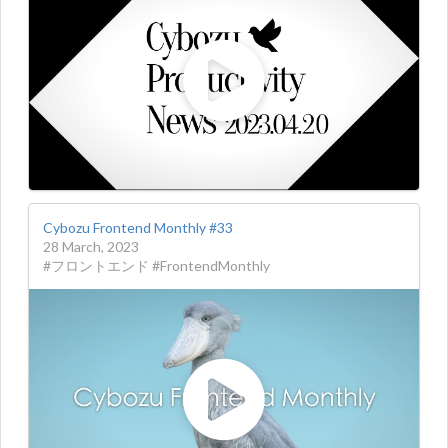
Cybozu Frontend Monthly #33
28 March, 2023
#フロントエンド #FrontendMonthly