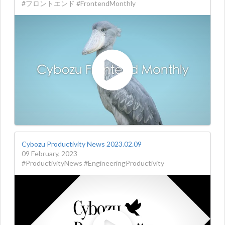
#フロントエンド #FrontendMonthly
Cybozu Productivity News 2023.02.09
09 February, 2023
#ProductivityNews #EngineeringProductivity