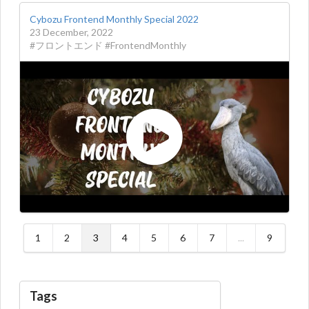
Cybozu Frontend Monthly Special 2022
23 December, 2022
#フロントエンド #FrontendMonthly
1
2
3
4
5
6
7
...
9
Tags