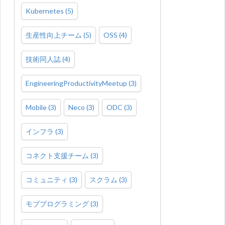
Kubernetes
(
5
)
生産性向上チーム
(
5
)
OSS
(
4
)
技術同人誌
(
4
)
EngineeringProductivityMeetup
(
3
)
Mobile
(
3
)
Neco
(
3
)
ODC
(
3
)
インフラ
(
3
)
コネクト支援チーム
(
3
)
コミュニティ
(
3
)
スクラム
(
3
)
モブプログラミング
(
3
)