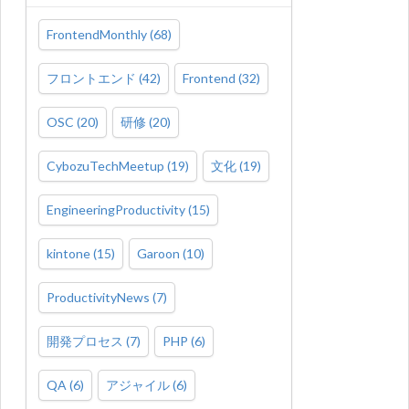
FrontendMonthly
(
68
)
フロントエンド
(
42
)
Frontend
(
32
)
OSC
(
20
)
研修
(
20
)
CybozuTechMeetup
(
19
)
文化
(
19
)
EngineeringProductivity
(
15
)
kintone
(
15
)
Garoon
(
10
)
ProductivityNews
(
7
)
開発プロセス
(
7
)
PHP
(
6
)
QA
(
6
)
アジャイル
(
6
)