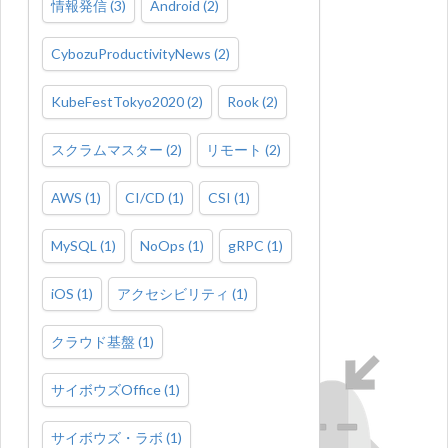
情報発信
(
3
)
Android
(
2
)
CybozuProductivityNews
(
2
)
KubeFestTokyo2020
(
2
)
Rook
(
2
)
スクラムマスター
(
2
)
リモート
(
2
)
AWS
(
1
)
CI/CD
(
1
)
CSI
(
1
)
MySQL
(
1
)
NoOps
(
1
)
gRPC
(
1
)
iOS
(
1
)
アクセシビリティ
(
1
)
クラウド基盤
(
1
)
サイボウズOffice
(
1
)
サイボウズ・ラボ
(
1
)