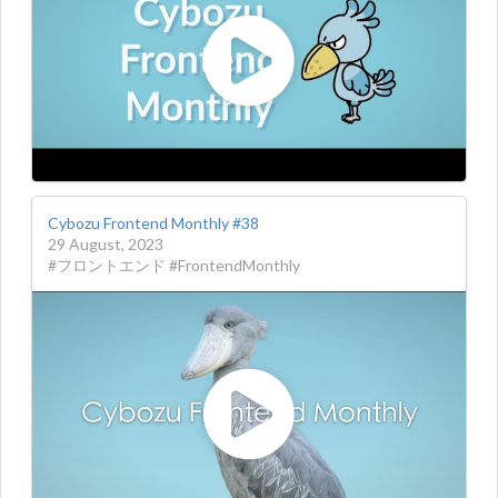
Cybozu Frontend Monthly #38
29 August, 2023
#フロントエンド #FrontendMonthly