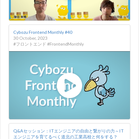
Cybozu Frontend Monthly #40
30 October, 2023
#フロントエンド #FrontendMonthly
Q&Aセッション：ITエンジニアの自由と繋がりの力～IT
エンジニアを育てるべく道北の工業高校と何をする？