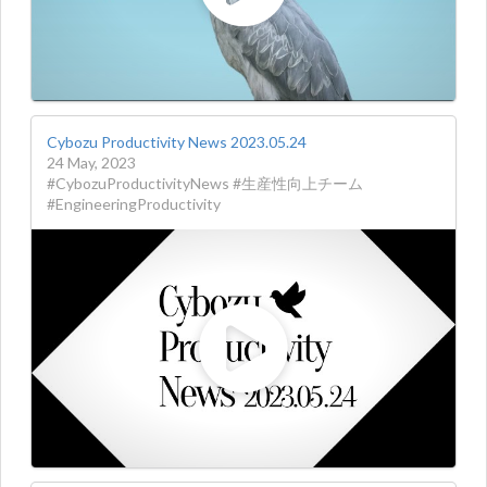
Cybozu Productivity News 2023.05.24
24 May, 2023
#CybozuProductivityNews #生産性向上チーム
#EngineeringProductivity