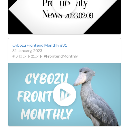
Cybozu Frontend Monthly #31
31 January, 2023
#フロントエンド #FrontendMonthly