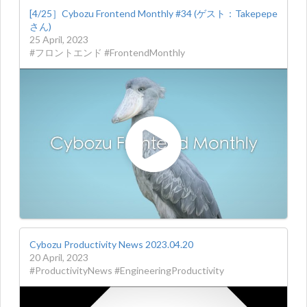
[4/25］Cybozu Frontend Monthly #34 (ゲスト：Takepepe
さん)
25 April, 2023
#フロントエンド #FrontendMonthly
Cybozu Productivity News 2023.04.20
20 April, 2023
#ProductivityNews #EngineeringProductivity