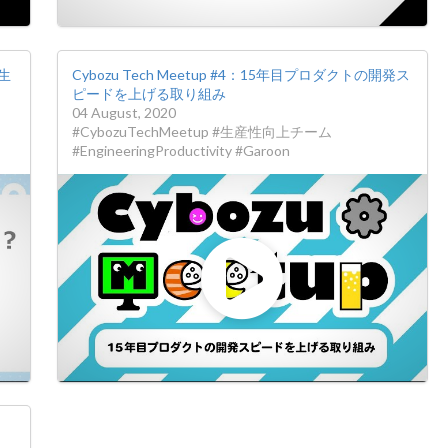
生
Cybozu Tech Meetup #4：15年目プロダクトの開発ス
ピードを上げる取り組み
04 August, 2020
#CybozuTechMeetup #生産性向上チーム
#EngineeringProductivity #Garoon