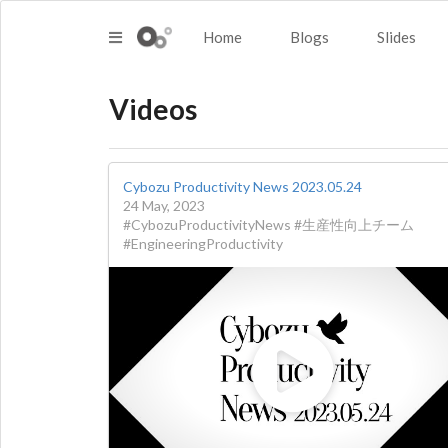
Home
Blogs
Slides
Videos
Cybozu Productivity News 2023.05.24
24 May, 2023
#CybozuProductivityNews #生産性向上チーム
#EngineeringProductivity