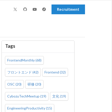
Recruitment
Tags
FrontendMonthly
(
68
)
フロントエンド
(
42
)
Frontend
(
32
)
OSC
(
20
)
研修
(
20
)
CybozuTechMeetup
(
19
)
文化
(
19
)
EngineeringProductivity
(
15
)