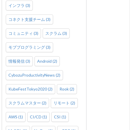
インフラ
(
3
)
コネクト支援チーム
(
3
)
コミュニティ
(
3
)
スクラム
(
3
)
モブプログラミング
(
3
)
情報発信
(
3
)
Android
(
2
)
CybozuProductivityNews
(
2
)
KubeFestTokyo2020
(
2
)
Rook
(
2
)
スクラムマスター
(
2
)
リモート
(
2
)
AWS
(
1
)
CI/CD
(
1
)
CSI
(
1
)