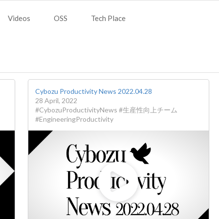
Videos
OSS
Tech Place
Cybozu Productivity News 2022.04.28
28 April, 2022
#CybozuProductivityNews #生産性向上チーム
#EngineeringProductivity