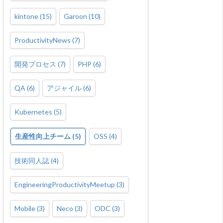
kintone
(
15
)
Garoon
(
10
)
ProductivityNews
(
7
)
開発プロセス
(
7
)
PHP
(
6
)
QA
(
6
)
アジャイル
(
6
)
Kubernetes
(
5
)
生産性向上チーム
(
5
)
OSS
(
4
)
技術同人誌
(
4
)
EngineeringProductivityMeetup
(
3
)
Mobile
(
3
)
Neco
(
3
)
ODC
(
3
)