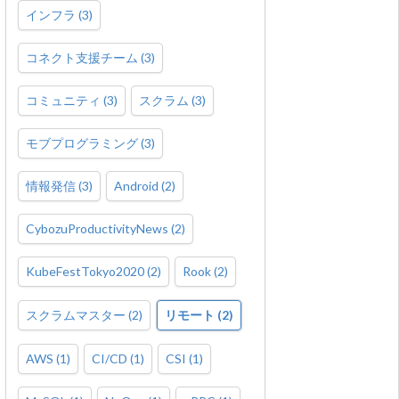
インフラ
(
3
)
コネクト支援チーム
(
3
)
コミュニティ
(
3
)
スクラム
(
3
)
モブプログラミング
(
3
)
情報発信
(
3
)
Android
(
2
)
CybozuProductivityNews
(
2
)
KubeFestTokyo2020
(
2
)
Rook
(
2
)
スクラムマスター
(
2
)
リモート
(
2
)
AWS
(
1
)
CI/CD
(
1
)
CSI
(
1
)