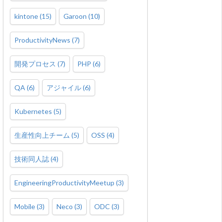
kintone
(
15
)
Garoon
(
10
)
ProductivityNews
(
7
)
開発プロセス
(
7
)
PHP
(
6
)
QA
(
6
)
アジャイル
(
6
)
Kubernetes
(
5
)
生産性向上チーム
(
5
)
OSS
(
4
)
技術同人誌
(
4
)
EngineeringProductivityMeetup
(
3
)
Mobile
(
3
)
Neco
(
3
)
ODC
(
3
)