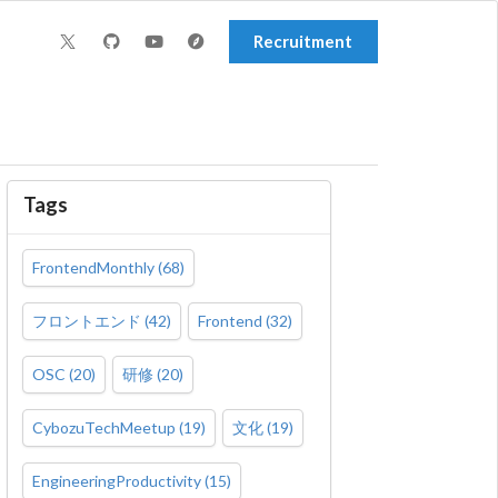
Recruitment
Tags
FrontendMonthly
(
68
)
フロントエンド
(
42
)
Frontend
(
32
)
OSC
(
20
)
研修
(
20
)
CybozuTechMeetup
(
19
)
文化
(
19
)
EngineeringProductivity
(
15
)