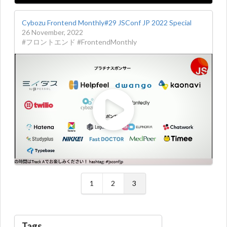
Cybozu Frontend Monthly#29 JSConf JP 2022 Special
26 November, 2022
#フロントエンド #FrontendMonthly
1
2
3
Tags