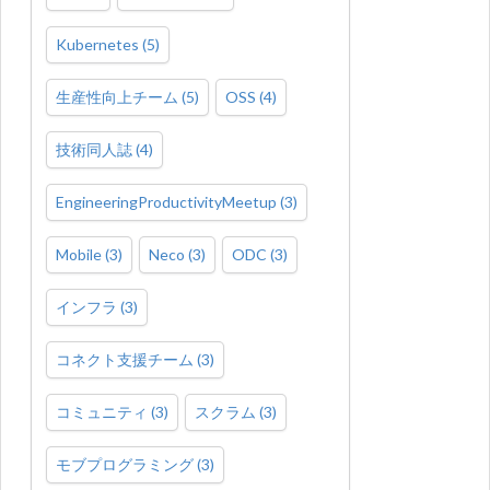
Kubernetes
(
5
)
生産性向上チーム
(
5
)
OSS
(
4
)
技術同人誌
(
4
)
EngineeringProductivityMeetup
(
3
)
Mobile
(
3
)
Neco
(
3
)
ODC
(
3
)
インフラ
(
3
)
コネクト支援チーム
(
3
)
コミュニティ
(
3
)
スクラム
(
3
)
モブプログラミング
(
3
)