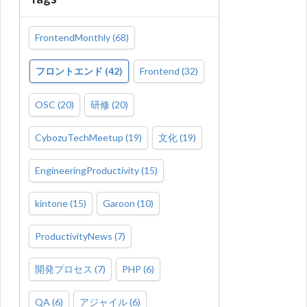
FrontendMonthly
(
68
)
フロントエンド
(
42
)
Frontend
(
32
)
OSC
(
20
)
研修
(
20
)
CybozuTechMeetup
(
19
)
文化
(
19
)
EngineeringProductivity
(
15
)
kintone
(
15
)
Garoon
(
10
)
ProductivityNews
(
7
)
開発プロセス
(
7
)
PHP
(
6
)
QA
(
6
)
アジャイル
(
6
)