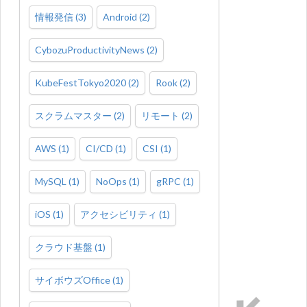
情報発信
(
3
)
Android
(
2
)
CybozuProductivityNews
(
2
)
KubeFestTokyo2020
(
2
)
Rook
(
2
)
スクラムマスター
(
2
)
リモート
(
2
)
AWS
(
1
)
CI/CD
(
1
)
CSI
(
1
)
MySQL
(
1
)
NoOps
(
1
)
gRPC
(
1
)
iOS
(
1
)
アクセシビリティ
(
1
)
クラウド基盤
(
1
)
サイボウズOffice
(
1
)