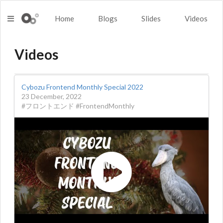
Home
Blogs
Slides
Videos
Videos
Cybozu Frontend Monthly Special 2022
23 December, 2022
#フロントエンド #FrontendMonthly