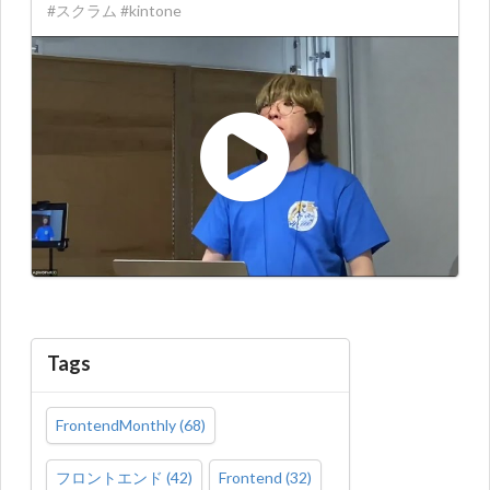
#スクラム #kintone
Tags
FrontendMonthly
(
68
)
フロントエンド
(
42
)
Frontend
(
32
)