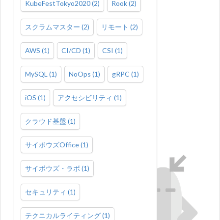
KubeFestTokyo2020
(
2
)
Rook
(
2
)
スクラムマスター
(
2
)
リモート
(
2
)
AWS
(
1
)
CI/CD
(
1
)
CSI
(
1
)
MySQL
(
1
)
NoOps
(
1
)
gRPC
(
1
)
iOS
(
1
)
アクセシビリティ
(
1
)
クラウド基盤
(
1
)
サイボウズOffice
(
1
)
サイボウズ・ラボ
(
1
)
セキュリティ
(
1
)
テクニカルライティング
(
1
)