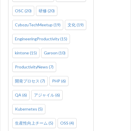
OSC
(
20
)
研修
(
20
)
CybozuTechMeetup
(
19
)
文化
(
19
)
EngineeringProductivity
(
15
)
kintone
(
15
)
Garoon
(
10
)
ProductivityNews
(
7
)
開発プロセス
(
7
)
PHP
(
6
)
QA
(
6
)
アジャイル
(
6
)
Kubernetes
(
5
)
生産性向上チーム
(
5
)
OSS
(
4
)