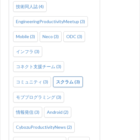
技術同人誌
(
4
)
EngineeringProductivityMeetup
(
3
)
Mobile
(
3
)
Neco
(
3
)
ODC
(
3
)
インフラ
(
3
)
コネクト支援チーム
(
3
)
コミュニティ
(
3
)
スクラム
(
3
)
モブプログラミング
(
3
)
情報発信
(
3
)
Android
(
2
)
CybozuProductivityNews
(
2
)