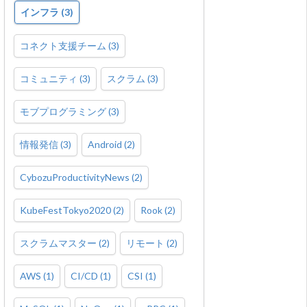
インフラ
(
3
)
コネクト支援チーム
(
3
)
コミュニティ
(
3
)
スクラム
(
3
)
モブプログラミング
(
3
)
情報発信
(
3
)
Android
(
2
)
CybozuProductivityNews
(
2
)
KubeFestTokyo2020
(
2
)
Rook
(
2
)
スクラムマスター
(
2
)
リモート
(
2
)
AWS
(
1
)
CI/CD
(
1
)
CSI
(
1
)