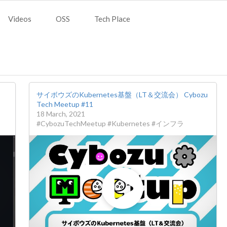
Videos
OSS
Tech Place
サイボウズのKubernetes基盤（LT＆交流会） Cybozu
Tech Meetup #11
18 March, 2021
#CybozuTechMeetup #Kubernetes #インフラ