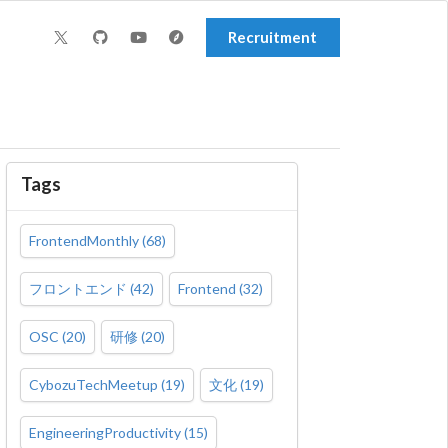
Recruitment
Tags
FrontendMonthly
(
68
)
フロントエンド
(
42
)
Frontend
(
32
)
OSC
(
20
)
研修
(
20
)
CybozuTechMeetup
(
19
)
文化
(
19
)
EngineeringProductivity
(
15
)