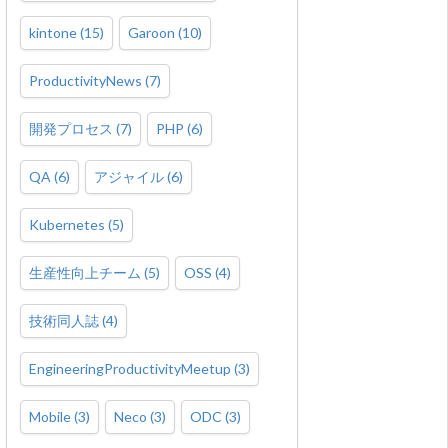
kintone
(
15
)
Garoon
(
10
)
ProductivityNews
(
7
)
開発プロセス
(
7
)
PHP
(
6
)
QA
(
6
)
アジャイル
(
6
)
Kubernetes
(
5
)
生産性向上チーム
(
5
)
OSS
(
4
)
技術同人誌
(
4
)
EngineeringProductivityMeetup
(
3
)
Mobile
(
3
)
Neco
(
3
)
ODC
(
3
)