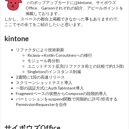
ィのポップアップカードにはkintone、サイボウズ
Office、Garoonそれぞれの紹介、アピールポイントを
掲載しております。
しかし、スペースの都合上掲載できなかった事もありますので、
ここでその全てをご紹介したいと思います。
kintone
リファクタにより技術刷新
RxJava→Kotlin Coroutinesへの移行
モジュール再分割
ユニットテスト拡充(リファクタ前との比較で約1.5倍)
Singletonのインスタンス削減
2週間に1回の高速リリース
スクリーンショットテスト導入
一部の認証方式にAuthTabIntent導入
Fragmentベースの状態からComposeの段階的導入
パーミッションをsuspend関数で同期的に許可/拒否する
PermissionRequesterを自作
サイボウズOffice